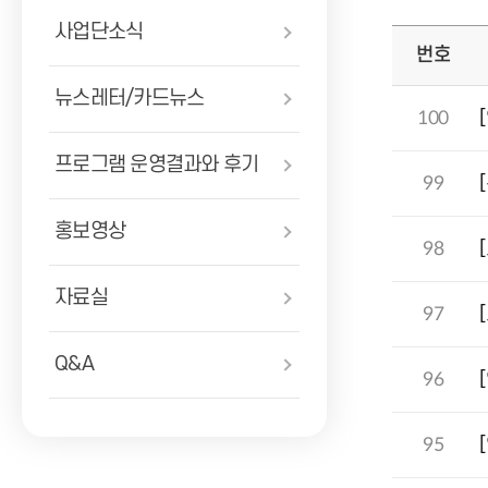
사업단소식
번호
뉴스레터/카드뉴스
100
프로그램 운영결과와 후기
99
홍보영상
98
자료실
97
Q&A
96
95