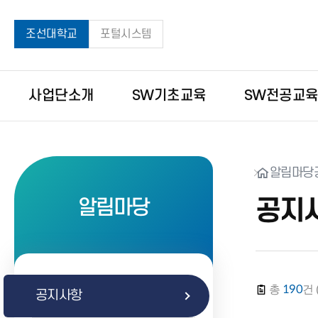
조선대학교
포털시스템
사업단소개
SW기초교육
SW전공교
알림마당
공지
알림마당
총
190
건 
공지사항