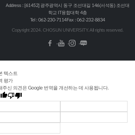
Address : [61452] 광주광역시 동구 조선대길 146(서석동) 조선대
학교 IT융합대학 4층
Tel : 062-230-7114
Fax : 062-232-8834
Copyright 2024. CHOSUN UNIVERSITY. All rights reserved.
본 텍스트
역 평가
내주신 의견은 Google 번역을 개선하는 데 사용됩니다.